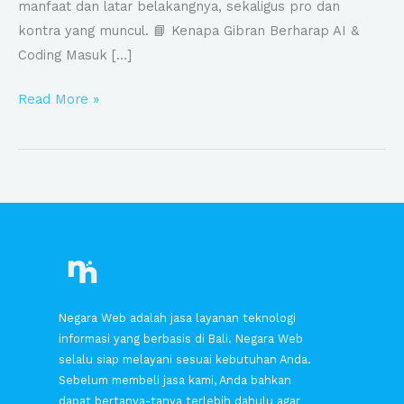
manfaat dan latar belakangnya, sekaligus pro dan
kontra yang muncul. 📘 Kenapa Gibran Berharap AI &
Coding Masuk […]
Read More »
Negara Web adalah jasa layanan teknologi
informasi yang berbasis di Bali. Negara Web
selalu siap melayani sesuai kebutuhan Anda.
Sebelum membeli jasa kami, Anda bahkan
dapat bertanya-tanya terlebih dahulu agar