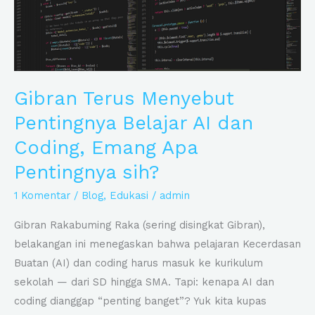
AI
dan
Coding,
Emang
Apa
Gibran Terus Menyebut
Pentingnya
Pentingnya Belajar AI dan
sih?
Coding, Emang Apa
Pentingnya sih?
1 Komentar
/
Blog
,
Edukasi
/
admin
Gibran Rakabuming Raka (sering disingkat Gibran),
belakangan ini menegaskan bahwa pelajaran Kecerdasan
Buatan (AI) dan coding harus masuk ke kurikulum
sekolah — dari SD hingga SMA. Tapi: kenapa AI dan
coding dianggap “penting banget”? Yuk kita kupas