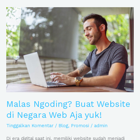
Malas
Ngoding?
Buat
Website
di
Negara
Web
Aja
yuk!
Malas Ngoding? Buat Website
di Negara Web Aja yuk!
Tinggalkan Komentar
/
Blog
,
Promosi
/
admin
Di era digital saat ini, memiliki website sudah menjadi