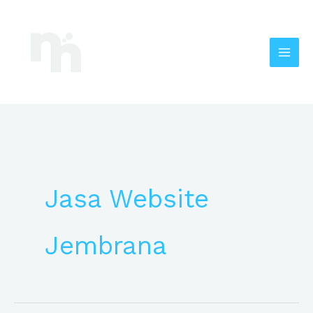
Lewati
Mai
ke
Men
konten
Jasa Website
Jembrana