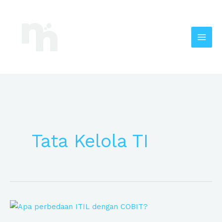
Lewati
Mai
ke
Men
konten
Tata Kelola TI
Apa
Perbedaan